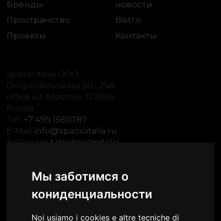
Бренды
новости
Пространство
Bistro
Проекты
Контакты
Spazio Italia OOO
Dolgorukovskaya str., 25A,
office 43, Moscow, 127006
Russia
Tel.
+7 495 1560787
E-Mail
info@spazioitalia.ru
Telegram
t.me/spazioitalia
Мы заботимся о
кониденциальности
Личный кабинет
Noi usiamo i cookies e altre tecniche di