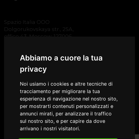
Spazio Italia OOO
Dolgorukovskaya str., 25A,
office 43, Moscow, 127006
Russia
Tel.
+7 495 1560787
Abbiamo a cuore la tua
E-Mail
info@spazioitalia.ru
Telegram
t.me/spazioitalia
privacy
Noi usiamo i cookies e altre tecniche di
tracciamento per migliorare la tua
esperienza di navigazione nel nostro sito,
per mostrarti contenuti personalizzati e
Area riservata
annunci mirati, per analizzare il traffico
sul nostro sito, e per capire da dove
arrivano i nostri visitatori.