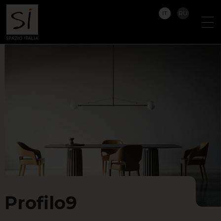
IT
RU
Profilo9