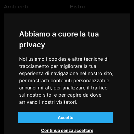
Ambienti
Bistro
Progetti
Contatti
Abbiamo a cuore la tua
Spazio Italia OOO
privacy
Dolgorukovskaya str., 25A,
office 43, Moscow, 127006
Noi usiamo i cookies e altre tecniche di
Russia
tracciamento per migliorare la tua
Tel.
+7 495 1560787
esperienza di navigazione nel nostro sito,
E-Mail
info@spazioitalia.ru
per mostrarti contenuti personalizzati e
Telegram
t.me/spazioitalia
annunci mirati, per analizzare il traffico
sul nostro sito, e per capire da dove
arrivano i nostri visitatori.
Accetto
Area riservata
Continua senza accettare