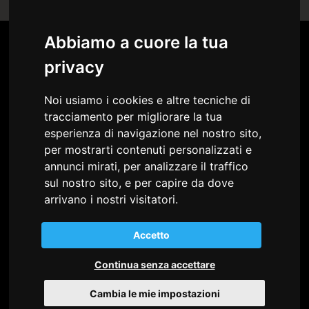
Abbiamo a cuore la tua
privacy
Chi siamo
Download
Marchi
News
Noi usiamo i cookies e altre tecniche di
Ambienti
Bistro
tracciamento per migliorare la tua
Progetti
Contatti
esperienza di navigazione nel nostro sito,
per mostrarti contenuti personalizzati e
annunci mirati, per analizzare il traffico
sul nostro sito, e per capire da dove
Spazio Italia OOO
arrivano i nostri visitatori.
Dolgorukovskaya str., 25A,
office 43, Moscow, 127006
Russia
Accetto
Tel.
+7 495 1560787
E-Mail
info@spazioitalia.ru
Continua senza accettare
Telegram
t.me/spazioitalia
Cambia le mie impostazioni