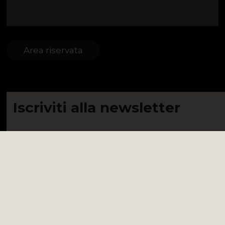
Area riservata
Iscriviti alla newsletter
Mi iscrivo
Ho letto e compreso
la Privacy Policy indicata qui
e acconsento
all'utilizzo dei dati personali forniti.